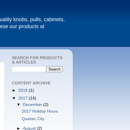
ality knobs, pulls, cabinets,
owse our products at
SEARCH FOR PRODUCTS
& ARTICLES
CONTENT ARCHIVE
►
2018
(1)
▼
2017
(14)
▼
December
(2)
2017 Holiday Hours
Quebec City
►
August
(2)